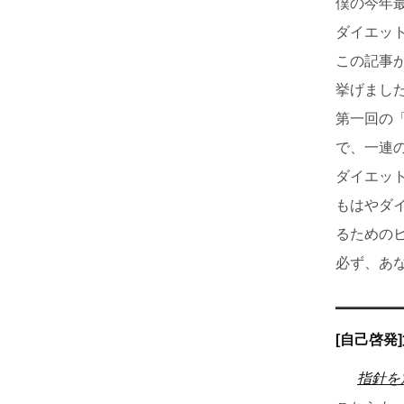
僕の今年
ダイエッ
この記事
挙げまし
第一回の「
で、一連
ダイエッ
もはやダ
るための
必ず、あ
[自己啓発
指針を