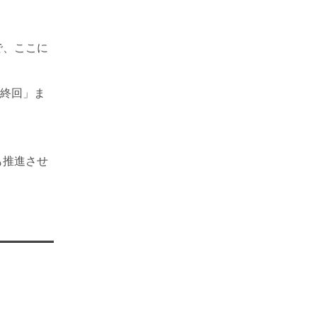
で、ここに
最終回」ま
も推進させ