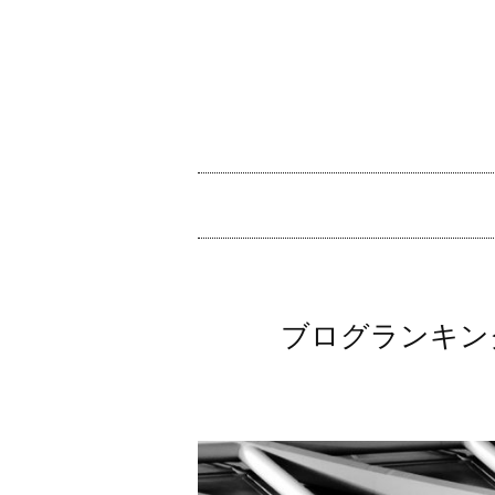
コ
ン
テ
ン
ツ
メ
へ
イ
ス
ン
キ
メ
ッ
ブログランキン
ニ
プ
ュ
ー