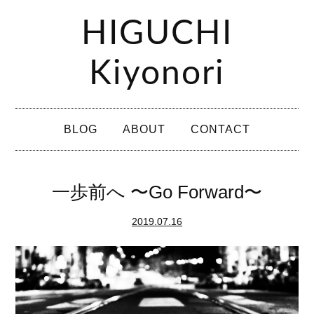
コ
HIGUCHI
ン
テ
Kiyonori
ン
ツ
メ
へ
BLOG
ABOUT
CONTACT
イ
ス
ン
キ
メ
一歩前へ 〜Go Forward〜
ッ
ニ
プ
2019.07.16
ュ
ー