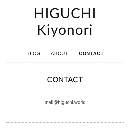
コ
HIGUCHI
ン
テ
Kiyonori
ン
ツ
メ
へ
BLOG
ABOUT
CONTACT
イ
ス
ン
キ
メ
CONTACT
ッ
ニ
プ
ュ
mail@higuchi.world
ー