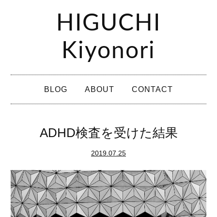
コ
HIGUCHI
ン
テ
Kiyonori
ン
ツ
メ
へ
BLOG
ABOUT
CONTACT
イ
ス
ン
キ
メ
ADHD検査を受けた結果
ッ
ニ
プ
2019.07.25
ュ
ー