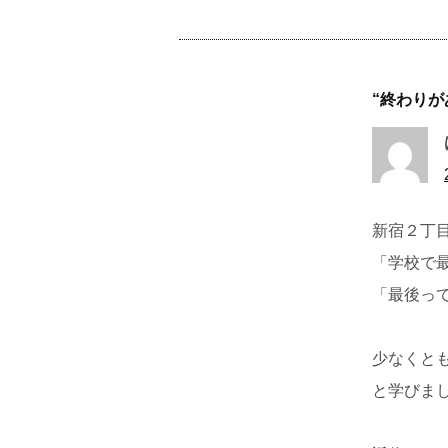
“
終わりが
新宿２丁
「学校で
「最後っ
少なくとも
と学びま