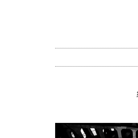
コ
ン
テ
ン
ツ
メ
へ
イ
ス
ン
キ
メ
ッ
ニ
プ
ュ
ー