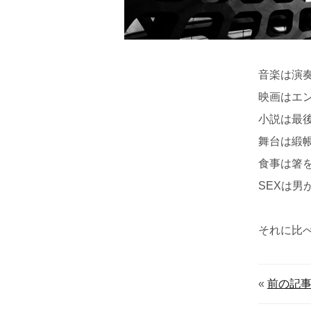
音楽は演
映画はエ
小説は最
舞台は緞
食事は箸
SEXは男
それに比
«
前の記