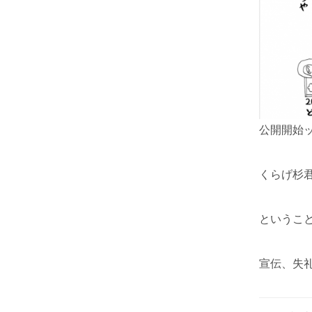
公開開始
くらげ杉
というこ
宣伝、失