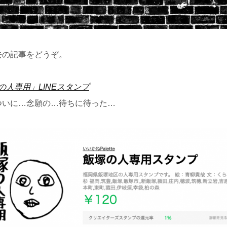
去の記事をどうぞ。
の人専用」LINEスタンプ
ついに…念願の…待ちに待った…