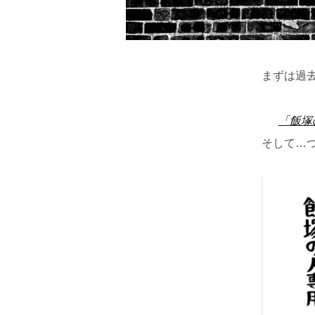
まずは過
「飯塚
そして…