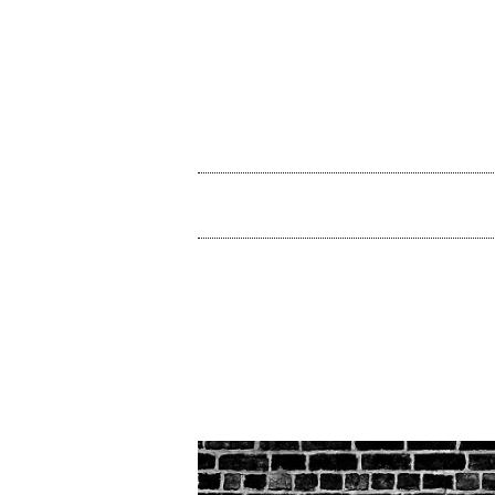
コ
ン
テ
ン
ツ
メ
へ
イ
ス
ン
キ
メ
ッ
ニ
プ
ュ
ー