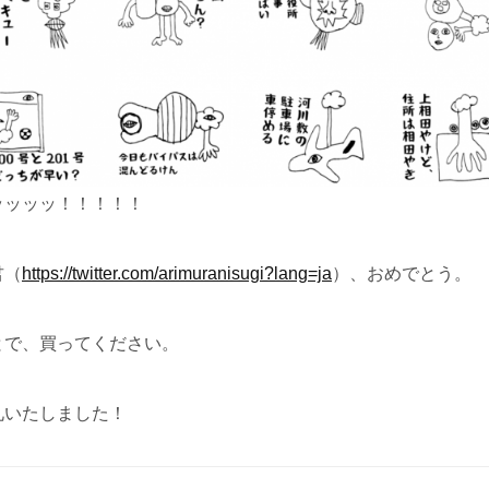
ッッッッ！！！！！
君（
https://twitter.com/arimuranisugi?lang=ja
）、おめでとう。
とで、買ってください。
礼いたしました！