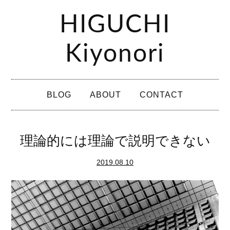
コ
HIGUCHI
ン
テ
Kiyonori
ン
ツ
メ
へ
BLOG
ABOUT
CONTACT
イ
ス
ン
キ
メ
理論的には理論で説明できない
ッ
ニ
プ
2019.08.10
ュ
ー