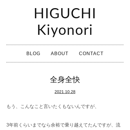
コ
HIGUCHI
ン
テ
Kiyonori
ン
ツ
メ
へ
BLOG
ABOUT
CONTACT
イ
ス
ン
キ
メ
全身全快
ッ
ニ
プ
2021.10.28
ュ
ー
もう、こんなこと言いたくもないんですが、
3年前くらいまでなら余裕で乗り越えてたんですが、流