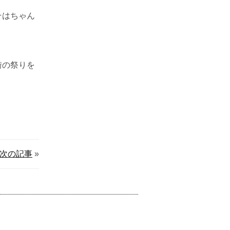
そはちゃん
街の祭りを
次の記事
»