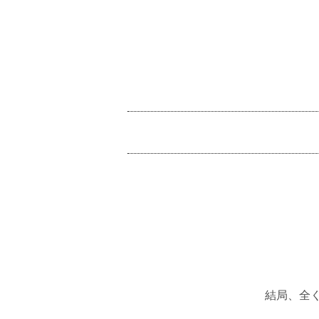
コ
ン
テ
ン
ツ
メ
へ
イ
ス
ン
キ
メ
ッ
ニ
プ
ュ
ー
結局、全