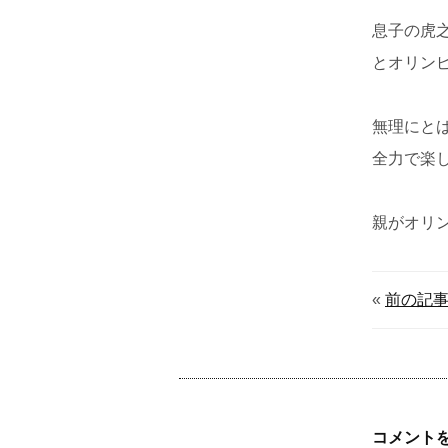
息子の虎
とオリン
無理にと
全力で楽
親がオリ
«
前の記
コメント