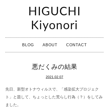
コ
HIGUCHI
ン
テ
Kiyonori
ン
ツ
メ
へ
BLOG
ABOUT
CONTACT
イ
ス
ン
キ
メ
悪だくみの結果
ッ
ニ
プ
2021.02.07
ュ
ー
先日、新型オトナウィルスで、「感染拡大プロジェク
ト」と題して、ちょっとした荒らし行為（？）をしてみ
ました。