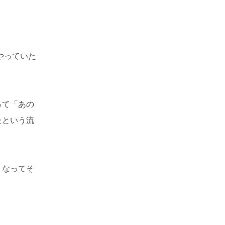
やっていた
って「あの
たという流
うなってそ