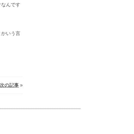
けなんです
とかいう言
次の記事
»