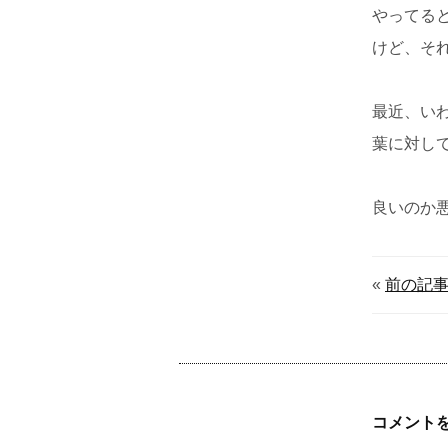
やってる
けど、そ
最近、い
葉に対し
良いのか
«
前の記
コメント