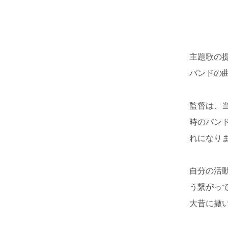
主題歌の
バンドの
監督は、
時のバン
れになり
自分の活
う繋がっ
大昔に撒