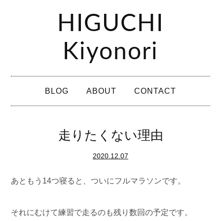
コ
HIGUCHI
ン
テ
Kiyonori
ン
ツ
メ
へ
BLOG
ABOUT
CONTACT
イ
ス
ン
キ
メ
走りたくない理由
ッ
ニ
プ
2020.12.07
ュ
ー
あともう14つ寝ると、ついにフルマラソンです。
それにむけて練習で走るのも残り数回の予定です。