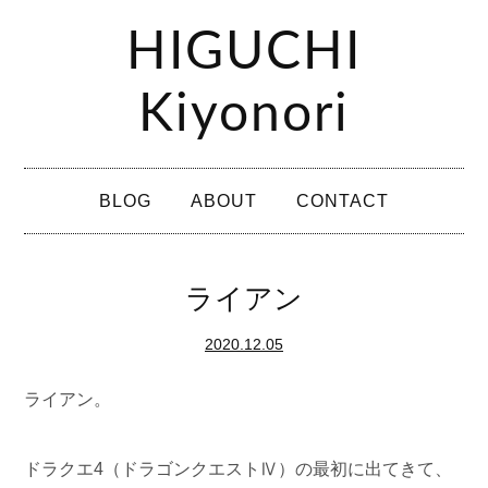
コ
HIGUCHI
ン
テ
Kiyonori
ン
ツ
メ
へ
BLOG
ABOUT
CONTACT
イ
ス
ン
キ
メ
ライアン
ッ
ニ
プ
2020.12.05
ュ
ー
ライアン。
ドラクエ4（ドラゴンクエストⅣ）の最初に出てきて、