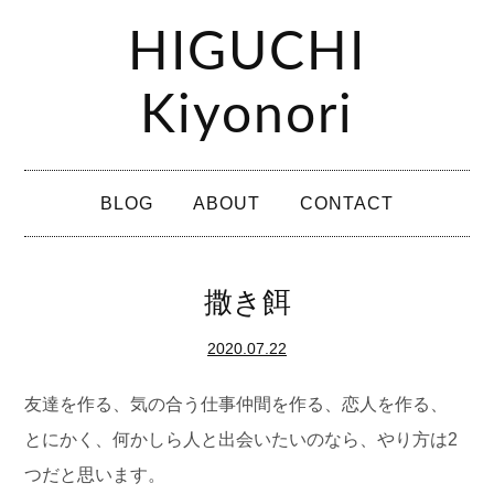
コ
HIGUCHI
ン
テ
Kiyonori
ン
ツ
メ
へ
BLOG
ABOUT
CONTACT
イ
ス
ン
キ
メ
撒き餌
ッ
ニ
プ
2020.07.22
ュ
ー
友達を作る、気の合う仕事仲間を作る、恋人を作る、
とにかく、何かしら人と出会いたいのなら、やり方は2
つだと思います。