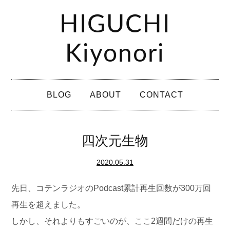
コ
HIGUCHI
ン
テ
Kiyonori
ン
ツ
メ
へ
BLOG
ABOUT
CONTACT
イ
ス
ン
キ
メ
四次元生物
ッ
ニ
プ
2020.05.31
ュ
ー
先日、コテンラジオのPodcast累計再生回数が300万回
再生を超えました。
しかし、それよりもすごいのが、ここ2週間だけの再生