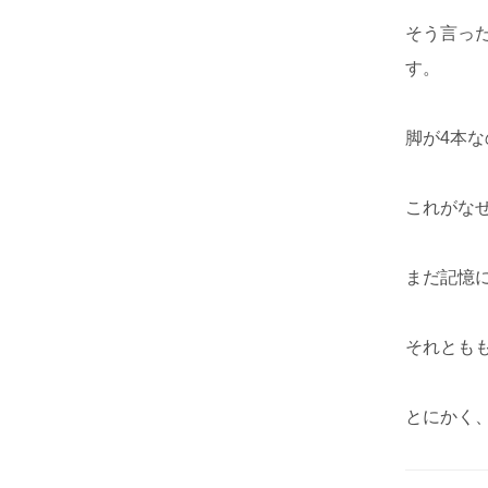
そう言っ
す。
脚が4本な
これがな
まだ記憶
それとも
とにかく