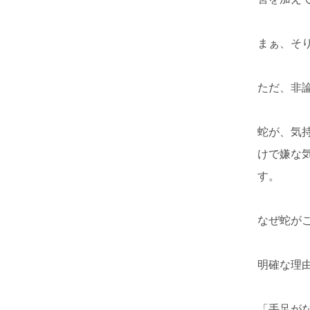
まぁ、そ
ただ、非
蛇が、気
けで嫌な
す。
なぜ蛇が
明確な理
「手足が