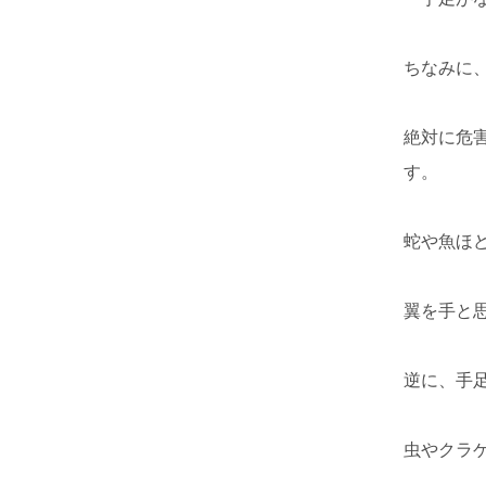
ちなみに
絶対に危
す。
蛇や魚ほ
翼を手と
逆に、手
虫やクラ