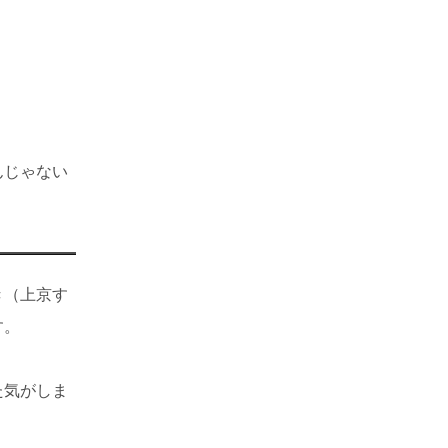
んじゃない
き（上京す
す。
た気がしま