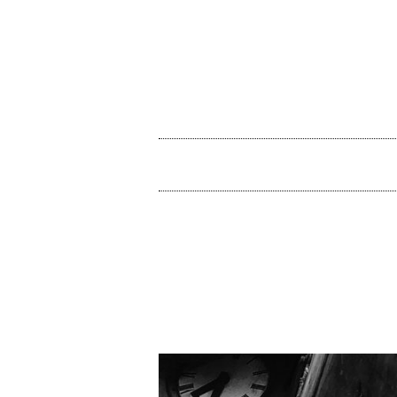
コ
ン
テ
ン
ツ
メ
へ
イ
ス
ン
キ
メ
ッ
ニ
プ
ュ
ー