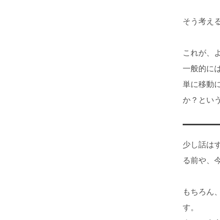
そう考え
これが、
一般的に
単に移動
か？とい
少し話は
る前や、
もちろん
す。