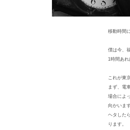
移動時間
僕は今、
1時間あ
これが東
まず、電
場合によ
向かいま
ヘタした
ります。