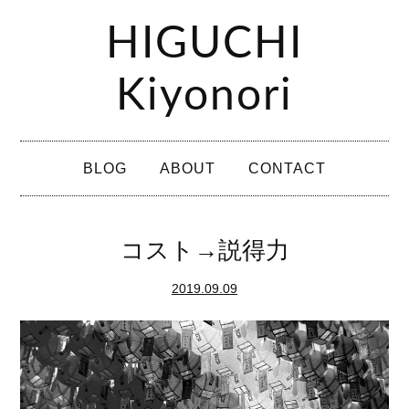
コ
HIGUCHI
ン
テ
Kiyonori
ン
ツ
メ
へ
BLOG
ABOUT
CONTACT
イ
ス
ン
キ
メ
コスト→説得力
ッ
ニ
プ
2019.09.09
ュ
ー