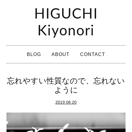
コ
HIGUCHI
ン
テ
Kiyonori
ン
ツ
メ
へ
BLOG
ABOUT
CONTACT
イ
ス
ン
キ
メ
忘れやすい性質なので、忘れない
ッ
ニ
ように
プ
ュ
2019.08.20
ー