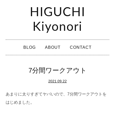
コ
HIGUCHI
ン
テ
Kiyonori
ン
ツ
メ
へ
BLOG
ABOUT
CONTACT
イ
ス
ン
キ
メ
7分間ワークアウト
ッ
ニ
プ
2021.09.22
ュ
ー
あまりに太りすぎてヤバいので、7分間ワークアウトを
はじめました。