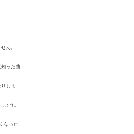
ません。
近知った曲
たりしま
でしょう。
くなった