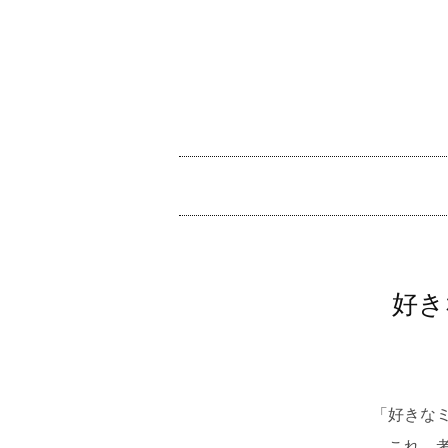
コ
ン
テ
ン
ツ
メ
へ
イ
ス
ン
キ
メ
ッ
好き
ニ
プ
ュ
ー
「好きな
…これ、