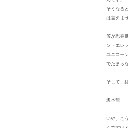
そうなる
は言えま
僕が思春期
ン・エレフ
ユニコーン
でたまら
そして、
坂本龍一
いや、こ
んですけ