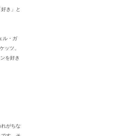
「好き」と
シェル・ガ
ーケッツ、
ャンを好き
われがちな
んです。そ