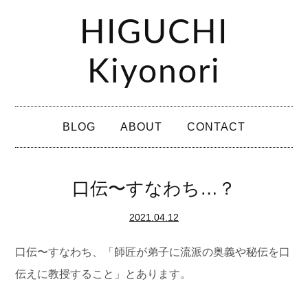
コ
HIGUCHI
ン
テ
Kiyonori
ン
ツ
メ
へ
BLOG
ABOUT
CONTACT
イ
ス
ン
キ
メ
口伝〜すなわち…？
ッ
ニ
プ
2021.04.12
ュ
ー
口伝〜すなわち、「師匠が弟子に流派の奥義や秘伝を口
伝えに教授すること」とあります。