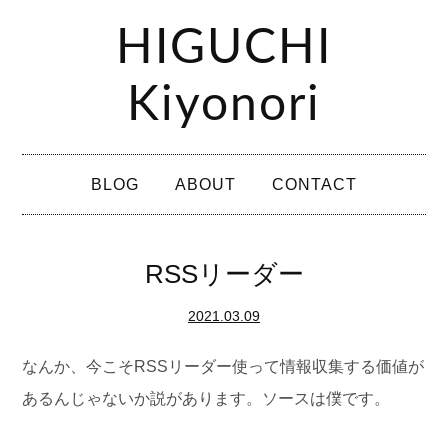
コ
HIGUCHI
ン
テ
Kiyonori
ン
ツ
メ
へ
BLOG
ABOUT
CONTACT
イ
ス
ン
キ
メ
RSSリーダー
ッ
ニ
プ
2021.03.09
ュ
ー
なんか、今こそRSSリーダー使って情報収集する価値が
あるんじゃないか説があります。ソースは僕です。