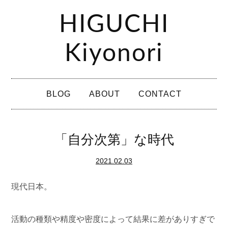
コ
HIGUCHI
ン
テ
Kiyonori
ン
ツ
メ
へ
BLOG
ABOUT
CONTACT
イ
ス
ン
キ
メ
「自分次第」な時代
ッ
ニ
プ
2021.02.03
ュ
ー
現代日本。
活動の種類や精度や密度によって結果に差がありすぎで