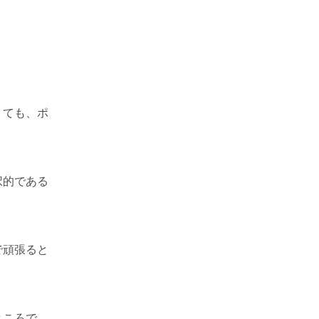
くても、ポ
択的である
で頑張ると
ところで、