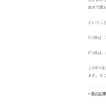
自分で選
というこ
1つ目は
2つ目は
この2つ
ます。そ
«
前の記