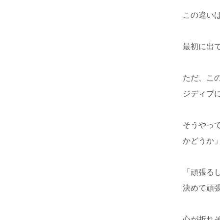
この違い
最初に出
ただ、こ
ジディブ
そうやっ
かどうか
「頑張る
決めて頑
心が折れ