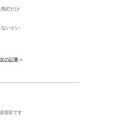
走馬灯だけ
しないとい
次の記事
»
須項目です