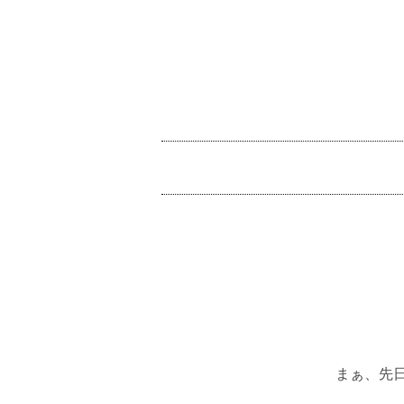
コ
ン
テ
ン
ツ
メ
へ
イ
ス
ン
キ
メ
ッ
ニ
プ
ュ
ー
まぁ、先