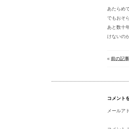
あたらめ
でもおそ
あと数十
けないの
«
前の記
コメント
メールア