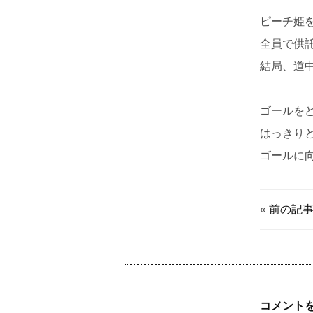
ピーチ姫
全員で供
結局、道
ゴールを
はっきり
ゴールに
«
前の記
コメント