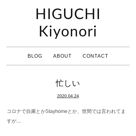
コ
HIGUCHI
ン
テ
Kiyonori
ン
ツ
メ
へ
BLOG
ABOUT
CONTACT
イ
ス
ン
キ
メ
忙しい
ッ
ニ
プ
2020.04.24
ュ
ー
コロナで自粛とかStayhomeとか、世間では言われてま
すが…