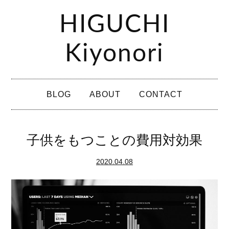
コ
HIGUCHI
ン
テ
Kiyonori
ン
ツ
メ
へ
BLOG
ABOUT
CONTACT
イ
ス
ン
キ
メ
子供をもつことの費用対効果
ッ
ニ
プ
2020.04.08
ュ
ー