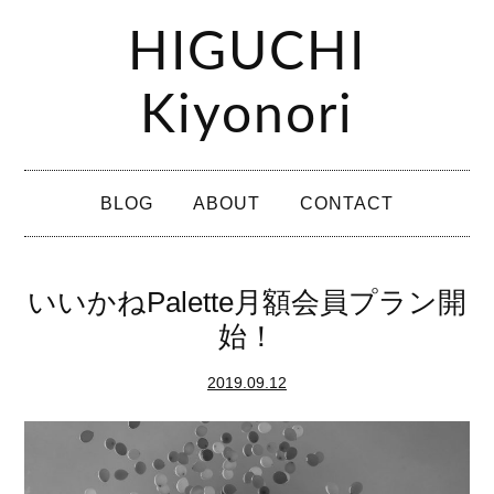
コ
HIGUCHI
ン
テ
Kiyonori
ン
ツ
メ
へ
BLOG
ABOUT
CONTACT
イ
ス
ン
キ
メ
いいかねPalette月額会員プラン開
ッ
ニ
始！
プ
ュ
2019.09.12
ー