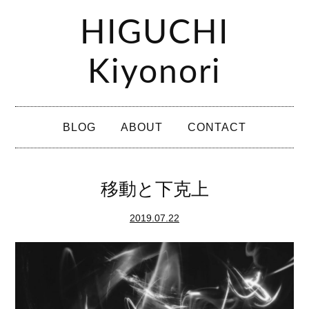
コ
HIGUCHI
ン
テ
Kiyonori
ン
ツ
メ
へ
BLOG
ABOUT
CONTACT
イ
ス
ン
キ
メ
移動と下克上
ッ
ニ
プ
2019.07.22
ュ
ー