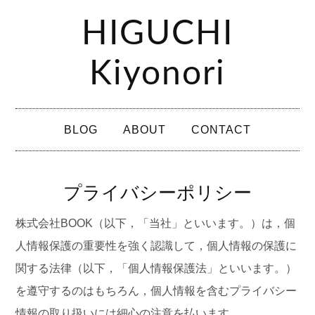
コ
HIGUCHI
ン
テ
Kiyonori
ン
ツ
メ
へ
BLOG
ABOUT
CONTACT
イ
ス
ン
キ
メ
プライバシーポリシー
ッ
ニ
プ
株式会社BOOK（以下，「当社」といいます。）は，個
ュ
人情報保護の重要性を強く認識して，個人情報の保護に
ー
関する法律（以下，「個人情報保護法」といいます。）
を遵守するのはもちろん，個人情報を含むプライバシー
情報の取り扱いには細心の注意を払います。