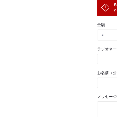
S
S
金額
¥
ラジオネー
お名前（公
メッセージ