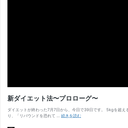
新ダイエット法〜プロローグ〜
ダイエットが終わった7月7日から、今日で39日です。 5kgを超
新
り、「リバウンドを恐れて …
続きを読む
ダ
イ